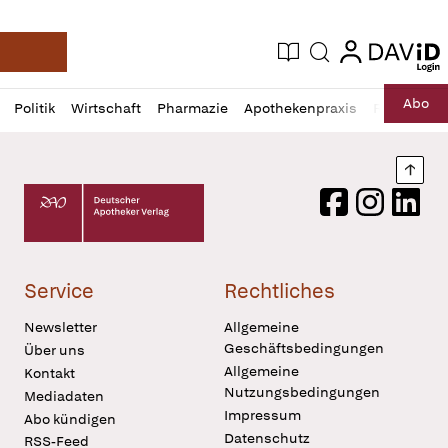
login
login
Aktuelle Ausgabe
Suche
Deutsche Apotheker Zeitung
Profil
Daz
Abo
Politik
Wirtschaft
Pharmazie
Apothekenpraxis
Recht
Sp
öffnen
Pur
Abo
öffnen
Nach
Deutscher Apotheker Verlag Logo
Facebook
Instagram
LinkedI
Service
Rechtliches
Newsletter
Allgemeine
Geschäftsbedingungen
Über uns
Allgemeine
Kontakt
Nutzungsbedingungen
Mediadaten
Impressum
Abo kündigen
Datenschutz
RSS-Feed