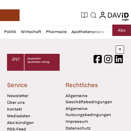
login
login
Aktuelle Ausgabe
Suche
Deutsche Apotheker Zeitung
Profil
Daz
Abo
Politik
Wirtschaft
Pharmazie
Apothekenpraxis
Recht
Sp
öffnen
Pur
Abo
öffnen
Nach
Deutscher Apotheker Verlag Logo
Facebook
Instagram
LinkedI
Service
Rechtliches
Newsletter
Allgemeine
Geschäftsbedingungen
Über uns
Allgemeine
Kontakt
Nutzungsbedingungen
Mediadaten
Impressum
Abo kündigen
Datenschutz
RSS-Feed