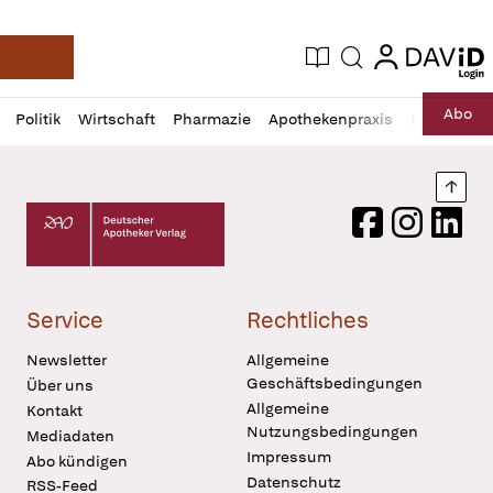
login
login
Aktuelle Ausgabe
Suche
Deutsche Apotheker Zeitung
Profil
Daz
Abo
Politik
Wirtschaft
Pharmazie
Apothekenpraxis
Recht
Sp
öffnen
Pur
Abo
öffnen
Nach
Deutscher Apotheker Verlag Logo
Facebook
Instagram
LinkedI
Service
Rechtliches
Newsletter
Allgemeine
Geschäftsbedingungen
Über uns
Allgemeine
Kontakt
Nutzungsbedingungen
Mediadaten
Impressum
Abo kündigen
Datenschutz
RSS-Feed