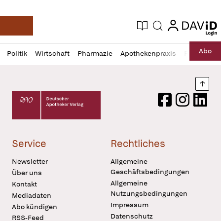
login
login
Aktuelle Ausgabe
Suche
Deutsche Apotheker Zeitung
Profil
Daz
Abo
Politik
Wirtschaft
Pharmazie
Apothekenpraxis
Recht
Sp
öffnen
Pur
Abo
öffnen
Nach
Deutscher Apotheker Verlag Logo
Facebook
Instagram
LinkedI
Service
Rechtliches
Newsletter
Allgemeine
Geschäftsbedingungen
Über uns
Allgemeine
Kontakt
Nutzungsbedingungen
Mediadaten
Impressum
Abo kündigen
Datenschutz
RSS-Feed