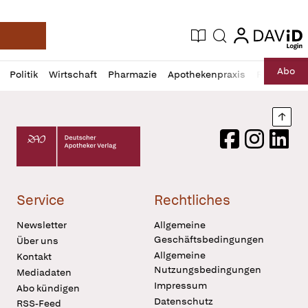
login
login
Aktuelle Ausgabe
Suche
Deutsche Apotheker Zeitung
Profil
Daz
Abo
Politik
Wirtschaft
Pharmazie
Apothekenpraxis
Recht
Sp
öffnen
Pur
Abo
öffnen
Nach
Deutscher Apotheker Verlag Logo
Facebook
Instagram
LinkedI
Service
Rechtliches
Newsletter
Allgemeine
Geschäftsbedingungen
Über uns
Allgemeine
Kontakt
Nutzungsbedingungen
Mediadaten
Impressum
Abo kündigen
Datenschutz
RSS-Feed