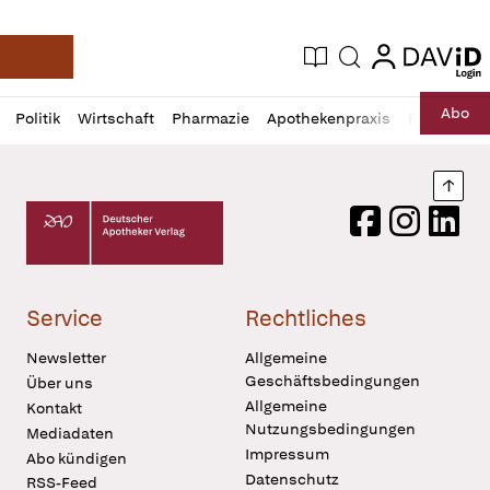
login
login
Aktuelle Ausgabe
Suche
Deutsche Apotheker Zeitung
Profil
Daz
Abo
Politik
Wirtschaft
Pharmazie
Apothekenpraxis
Recht
Sp
öffnen
Pur
Abo
öffnen
Nach
Deutscher Apotheker Verlag Logo
Facebook
Instagram
LinkedI
Service
Rechtliches
Newsletter
Allgemeine
Geschäftsbedingungen
Über uns
Allgemeine
Kontakt
Nutzungsbedingungen
Mediadaten
Impressum
Abo kündigen
Datenschutz
RSS-Feed