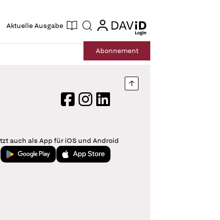
ogin
login
Aktuelle Ausgabe
Suche
Abo
nnement
Nach oben springen
Facebook
Instagram
LinkedIn
tzt auch als App für iOS und Android
Jetzt bei Google Play
Laden im App Store