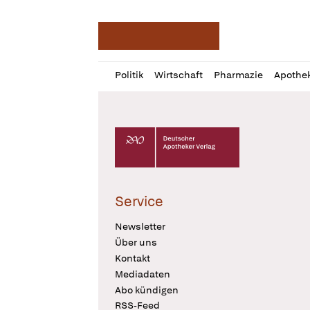
Deutsche Apotheker Ze
Profil
Daz
Politik
Wirtschaft
Pharmazie
Apothe
öffnen
Pur
Abo
öffnen
Deutscher Apotheker Verlag Logo
Service
Newsletter
Über uns
Kontakt
Mediadaten
Abo kündigen
RSS-Feed