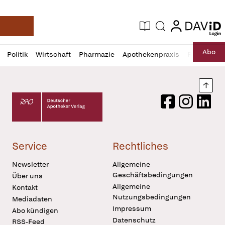
login
login
Aktuelle Ausgabe
Suche
Deutsche Apotheker Zeitung
Profil
Daz
Abo
Politik
Wirtschaft
Pharmazie
Apothekenpraxis
Recht
Sp
öffnen
Pur
Abo
öffnen
Nach
Deutscher Apotheker Verlag Logo
Facebook
Instagram
LinkedI
Service
Rechtliches
Newsletter
Allgemeine
Geschäftsbedingungen
Über uns
Allgemeine
Kontakt
Nutzungsbedingungen
Mediadaten
Impressum
Abo kündigen
Datenschutz
RSS-Feed