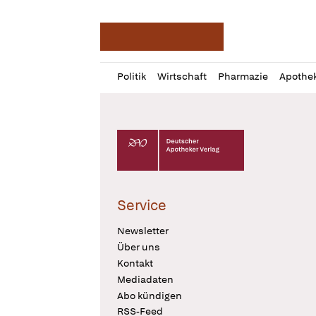
Deutsche Apotheker Ze
Profil
Daz
Politik
Wirtschaft
Pharmazie
Apothe
öffnen
Pur
Abo
öffnen
Deutscher Apotheker Verlag Logo
Service
Newsletter
Über uns
Kontakt
Mediadaten
Abo kündigen
RSS-Feed