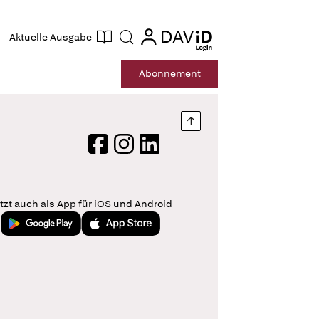
ogin
login
Aktuelle Ausgabe
Suche
Abo
nnement
Nach oben springen
Facebook
Instagram
LinkedIn
tzt auch als App für iOS und Android
Jetzt bei Google Play
Laden im App Store