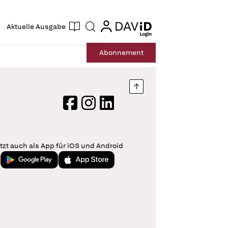
ogin
login
Aktuelle Ausgabe
Suche
Abo
nnement
Nach oben springen
Facebook
Instagram
LinkedIn
tzt auch als App für iOS und Android
Jetzt bei Google Play
Laden im App Store