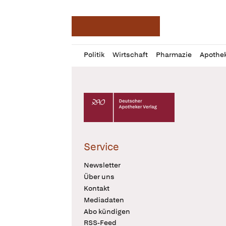
Deutsche Apotheker Ze
Profil
Daz
Politik
Wirtschaft
Pharmazie
Apothe
öffnen
Pur
Abo
öffnen
Deutscher Apotheker Verlag Logo
Service
Newsletter
Über uns
Kontakt
Mediadaten
Abo kündigen
RSS-Feed