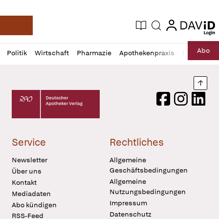
login
login
Aktuelle Ausgabe
Suche
Deutsche Apotheker Zeitung
Profil
Daz
Abo
Politik
Wirtschaft
Pharmazie
Apothekenpraxis
Recht
Sp
öffnen
Pur
Abo
öffnen
Nach
Deutscher Apotheker Verlag Logo
Facebook
Instagram
LinkedI
Service
Rechtliches
Newsletter
Allgemeine
Geschäftsbedingungen
Über uns
Allgemeine
Kontakt
Nutzungsbedingungen
Mediadaten
Impressum
Abo kündigen
Datenschutz
RSS-Feed