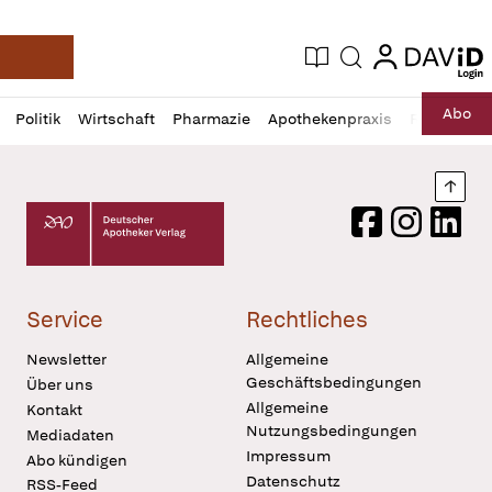
login
login
Aktuelle Ausgabe
Suche
Deutsche Apotheker Zeitung
Profil
Daz
Abo
Politik
Wirtschaft
Pharmazie
Apothekenpraxis
Recht
Sp
öffnen
Pur
Abo
öffnen
Nach
Deutscher Apotheker Verlag Logo
Facebook
Instagram
LinkedI
Service
Rechtliches
Newsletter
Allgemeine
Geschäftsbedingungen
Über uns
Allgemeine
Kontakt
Nutzungsbedingungen
Mediadaten
Impressum
Abo kündigen
Datenschutz
RSS-Feed