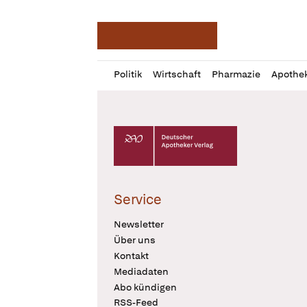
Deutsche Apotheker Ze
Profil
Daz
Politik
Wirtschaft
Pharmazie
Apothe
öffnen
Pur
Abo
öffnen
Deutscher Apotheker Verlag Logo
Service
Newsletter
Über uns
Kontakt
Mediadaten
Abo kündigen
RSS-Feed