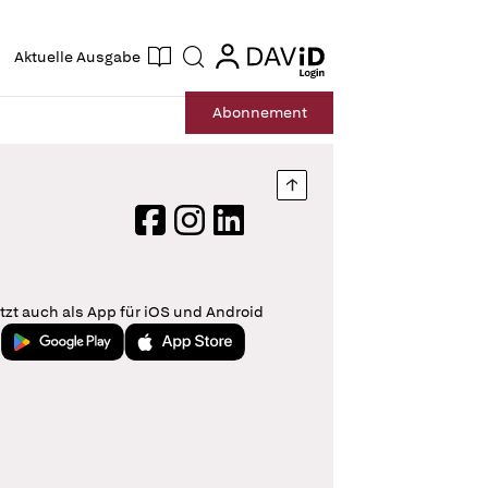
ogin
login
Aktuelle Ausgabe
Suche
Abo
nnement
Nach oben springen
Facebook
Instagram
LinkedIn
tzt auch als App für iOS und Android
Jetzt bei Google Play
Laden im App Store