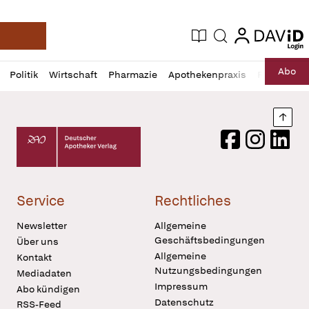
login
login
Aktuelle Ausgabe
Suche
Deutsche Apotheker Zeitung
Profil
Daz
Abo
Politik
Wirtschaft
Pharmazie
Apothekenpraxis
Recht
Sp
öffnen
Pur
Abo
öffnen
Nach
Deutscher Apotheker Verlag Logo
Facebook
Instagram
LinkedI
Service
Rechtliches
Newsletter
Allgemeine
Geschäftsbedingungen
Über uns
Allgemeine
Kontakt
Nutzungsbedingungen
Mediadaten
Impressum
Abo kündigen
Datenschutz
RSS-Feed