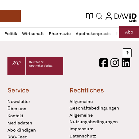
login
login
Aktuelle Ausgabe
Suche
Deutsche Apotheker Zeitung
Profil
Daz
Abo
Politik
Wirtschaft
Pharmazie
Apothekenpraxis
Recht
Sp
öffnen
Pur
Abo
öffnen
Nach
Deutscher Apotheker Verlag Logo
Facebook
Instagram
LinkedI
Service
Rechtliches
Newsletter
Allgemeine
Geschäftsbedingungen
Über uns
Allgemeine
Kontakt
Nutzungsbedingungen
Mediadaten
Impressum
Abo kündigen
Datenschutz
RSS-Feed