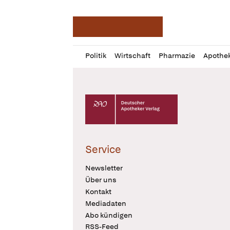
Deutsche Apotheker Ze
Profil
Daz
Politik
Wirtschaft
Pharmazie
Apothe
öffnen
Pur
Abo
öffnen
Deutscher Apotheker Verlag Logo
Service
Newsletter
Über uns
Kontakt
Mediadaten
Abo kündigen
RSS-Feed