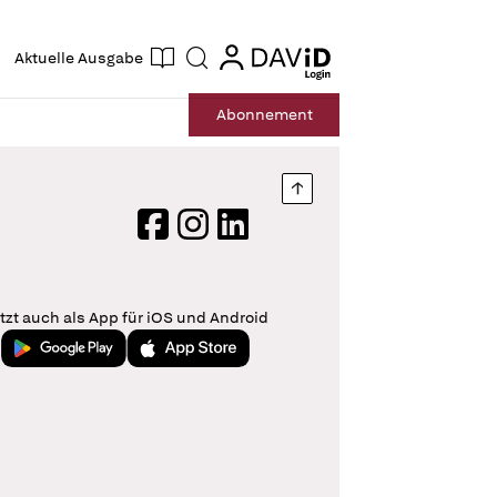
ogin
login
Aktuelle Ausgabe
Suche
Abo
nnement
Nach oben springen
Facebook
Instagram
LinkedIn
tzt auch als App für iOS und Android
Jetzt bei Google Play
Laden im App Store