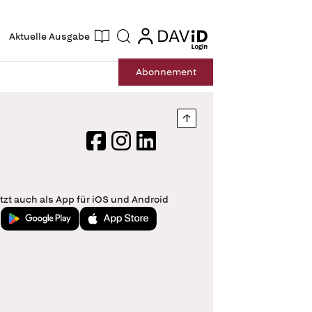
ogin
login
Aktuelle Ausgabe
Suche
Abo
nnement
Nach oben springen
Facebook
Instagram
LinkedIn
tzt auch als App für iOS und Android
Jetzt bei Google Play
Laden im App Store