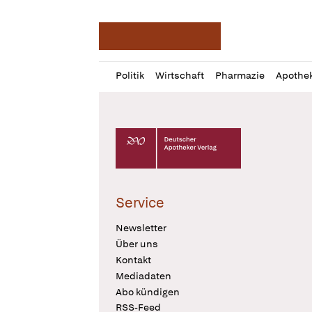
Deutsche Apotheker Ze
Profil
Daz
Politik
Wirtschaft
Pharmazie
Apothe
öffnen
Pur
Abo
öffnen
Deutscher Apotheker Verlag Logo
Service
Newsletter
Über uns
Kontakt
Mediadaten
Abo kündigen
RSS-Feed