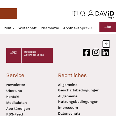
login
login
Aktuelle Ausgabe
Suche
Deutsche Apotheker Zeitung
Profil
Daz
Abo
Politik
Wirtschaft
Pharmazie
Apothekenpraxis
Recht
Sp
öffnen
Pur
Abo
öffnen
Nach
Deutscher Apotheker Verlag Logo
Facebook
Instagram
LinkedI
Service
Rechtliches
Newsletter
Allgemeine
Geschäftsbedingungen
Über uns
Allgemeine
Kontakt
Nutzungsbedingungen
Mediadaten
Impressum
Abo kündigen
Datenschutz
RSS-Feed