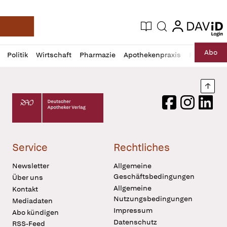
login
login
Aktuelle Ausgabe
Suche
Deutsche Apotheker Zeitung
Profil
Daz
Abo
Politik
Wirtschaft
Pharmazie
Apothekenpraxis
Recht
Sp
öffnen
Pur
Abo
öffnen
Nach
Deutscher Apotheker Verlag Logo
Facebook
Instagram
LinkedI
Service
Rechtliches
Newsletter
Allgemeine
Geschäftsbedingungen
Über uns
Allgemeine
Kontakt
Nutzungsbedingungen
Mediadaten
Impressum
Abo kündigen
Datenschutz
RSS-Feed