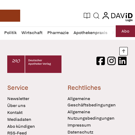
login
login
Aktuelle Ausgabe
Suche
Deutsche Apotheker Zeitung
Profil
Daz
Abo
Politik
Wirtschaft
Pharmazie
Apothekenpraxis
Recht
Sp
öffnen
Pur
Abo
öffnen
Nach
Deutscher Apotheker Verlag Logo
Facebook
Instagram
LinkedI
Service
Rechtliches
Newsletter
Allgemeine
Geschäftsbedingungen
Über uns
Allgemeine
Kontakt
Nutzungsbedingungen
Mediadaten
Impressum
Abo kündigen
Datenschutz
RSS-Feed