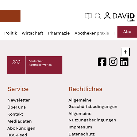
login
login
Aktuelle Ausgabe
Suche
Deutsche Apotheker Zeitung
Profil
Daz
Abo
Politik
Wirtschaft
Pharmazie
Apothekenpraxis
Recht
Sp
öffnen
Pur
Abo
öffnen
Nach
Deutscher Apotheker Verlag Logo
Facebook
Instagram
LinkedI
Service
Rechtliches
Newsletter
Allgemeine
Geschäftsbedingungen
Über uns
Allgemeine
Kontakt
Nutzungsbedingungen
Mediadaten
Impressum
Abo kündigen
Datenschutz
RSS-Feed