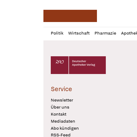
Deutsche Apotheker Ze
Profil
Daz
Politik
Wirtschaft
Pharmazie
Apothe
öffnen
Pur
Abo
öffnen
Deutscher Apotheker Verlag Logo
Service
Newsletter
Über uns
Kontakt
Mediadaten
Abo kündigen
RSS-Feed