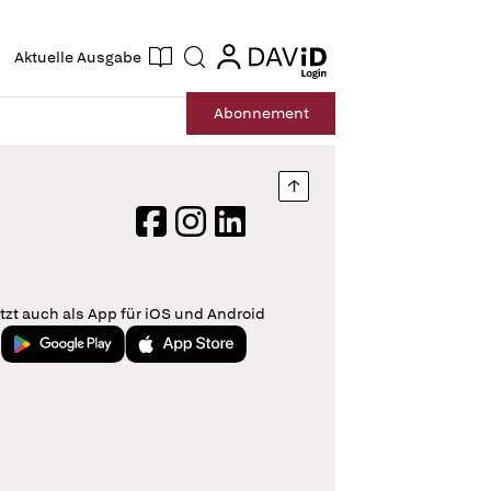
ogin
login
Aktuelle Ausgabe
Suche
Abo
nnement
Nach oben springen
Facebook
Instagram
LinkedIn
tzt auch als App für iOS und Android
Jetzt bei Google Play
Laden im App Store