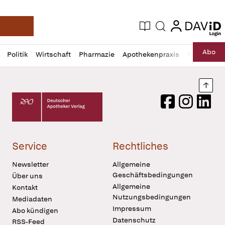
login
login
Aktuelle Ausgabe
Suche
Deutsche Apotheker Zeitung
Profil
Daz
Abo
Politik
Wirtschaft
Pharmazie
Apothekenpraxis
Recht
Sp
öffnen
Pur
Abo
öffnen
Nach
Deutscher Apotheker Verlag Logo
Facebook
Instagram
LinkedI
Service
Rechtliches
Newsletter
Allgemeine
Geschäftsbedingungen
Über uns
Allgemeine
Kontakt
Nutzungsbedingungen
Mediadaten
Impressum
Abo kündigen
Datenschutz
RSS-Feed