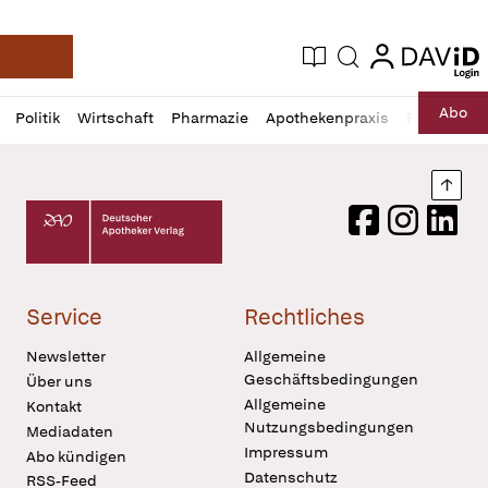
login
login
Aktuelle Ausgabe
Suche
Deutsche Apotheker Zeitung
Profil
Daz
Abo
Politik
Wirtschaft
Pharmazie
Apothekenpraxis
Recht
Sp
öffnen
Pur
Abo
öffnen
Nach
Deutscher Apotheker Verlag Logo
Facebook
Instagram
LinkedI
Service
Rechtliches
Newsletter
Allgemeine
Geschäftsbedingungen
Über uns
Allgemeine
Kontakt
Nutzungsbedingungen
Mediadaten
Impressum
Abo kündigen
Datenschutz
RSS-Feed