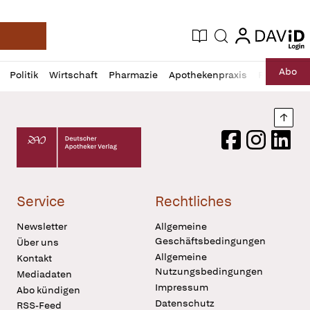
login
login
Aktuelle Ausgabe
Suche
Deutsche Apotheker Zeitung
Profil
Daz
Abo
Politik
Wirtschaft
Pharmazie
Apothekenpraxis
Recht
Sp
öffnen
Pur
Abo
öffnen
Nach
Deutscher Apotheker Verlag Logo
Facebook
Instagram
LinkedI
Service
Rechtliches
Newsletter
Allgemeine
Geschäftsbedingungen
Über uns
Allgemeine
Kontakt
Nutzungsbedingungen
Mediadaten
Impressum
Abo kündigen
Datenschutz
RSS-Feed