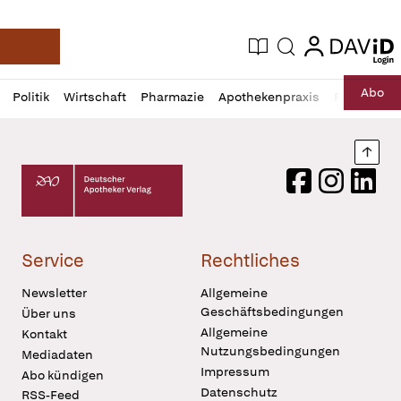
login
login
Aktuelle Ausgabe
Suche
Deutsche Apotheker Zeitung
Profil
Daz
Abo
Politik
Wirtschaft
Pharmazie
Apothekenpraxis
Recht
Sp
öffnen
Pur
Abo
öffnen
Nach
Deutscher Apotheker Verlag Logo
Facebook
Instagram
LinkedI
Service
Rechtliches
Newsletter
Allgemeine
Geschäftsbedingungen
Über uns
Allgemeine
Kontakt
Nutzungsbedingungen
Mediadaten
Impressum
Abo kündigen
Datenschutz
RSS-Feed