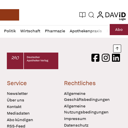
login
login
Aktuelle Ausgabe
Suche
Deutsche Apotheker Zeitung
Profil
Daz
Abo
Politik
Wirtschaft
Pharmazie
Apothekenpraxis
Recht
Sp
öffnen
Pur
Abo
öffnen
Nach
Deutscher Apotheker Verlag Logo
Facebook
Instagram
LinkedI
Service
Rechtliches
Newsletter
Allgemeine
Geschäftsbedingungen
Über uns
Allgemeine
Kontakt
Nutzungsbedingungen
Mediadaten
Impressum
Abo kündigen
Datenschutz
RSS-Feed