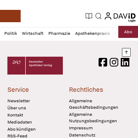
login
login
Aktuelle Ausgabe
Suche
Deutsche Apotheker Zeitung
Profil
Daz
Abo
Politik
Wirtschaft
Pharmazie
Apothekenpraxis
Recht
Sp
öffnen
Pur
Abo
öffnen
Nach
Deutscher Apotheker Verlag Logo
Facebook
Instagram
LinkedI
Service
Rechtliches
Newsletter
Allgemeine
Geschäftsbedingungen
Über uns
Allgemeine
Kontakt
Nutzungsbedingungen
Mediadaten
Impressum
Abo kündigen
Datenschutz
RSS-Feed