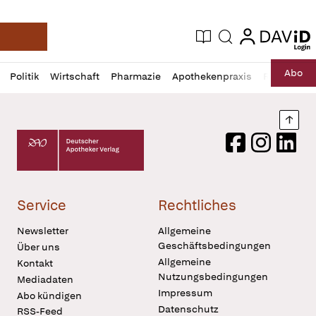
login
login
Aktuelle Ausgabe
Suche
Deutsche Apotheker Zeitung
Profil
Daz
Abo
Politik
Wirtschaft
Pharmazie
Apothekenpraxis
Recht
Sp
öffnen
Pur
Abo
öffnen
Nach
Deutscher Apotheker Verlag Logo
Facebook
Instagram
LinkedI
Service
Rechtliches
Newsletter
Allgemeine
Geschäftsbedingungen
Über uns
Allgemeine
Kontakt
Nutzungsbedingungen
Mediadaten
Impressum
Abo kündigen
Datenschutz
RSS-Feed