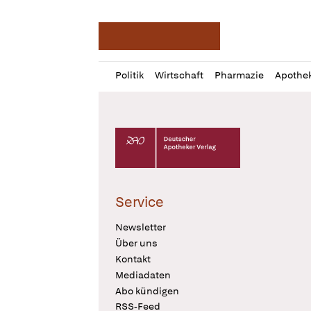
Deutsche Apotheker Ze
Profil
Daz
Politik
Wirtschaft
Pharmazie
Apothe
öffnen
Pur
Abo
öffnen
Deutscher Apotheker Verlag Logo
Service
Newsletter
Über uns
Kontakt
Mediadaten
Abo kündigen
RSS-Feed