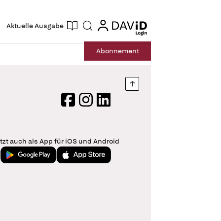
ogin
login
Aktuelle Ausgabe
Suche
Abo
nnement
Nach oben springen
Facebook
Instagram
LinkedIn
tzt auch als App für iOS und Android
Jetzt bei Google Play
Laden im App Store