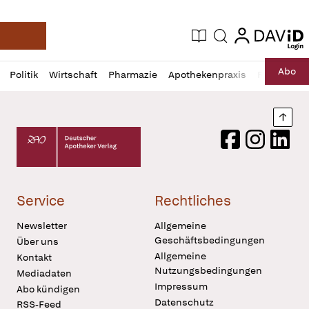
login
login
Aktuelle Ausgabe
Suche
Deutsche Apotheker Zeitung
Profil
Daz
Abo
Politik
Wirtschaft
Pharmazie
Apothekenpraxis
Recht
Sp
öffnen
Pur
Abo
öffnen
Nach
Deutscher Apotheker Verlag Logo
Facebook
Instagram
LinkedI
Service
Rechtliches
Newsletter
Allgemeine
Geschäftsbedingungen
Über uns
Allgemeine
Kontakt
Nutzungsbedingungen
Mediadaten
Impressum
Abo kündigen
Datenschutz
RSS-Feed