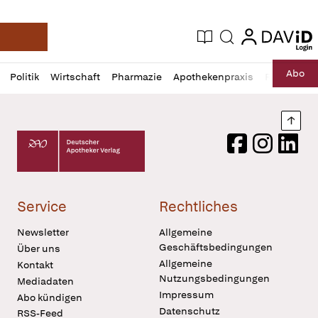
login
login
Aktuelle Ausgabe
Suche
Deutsche Apotheker Zeitung
Profil
Daz
Abo
Politik
Wirtschaft
Pharmazie
Apothekenpraxis
Recht
Sp
öffnen
Pur
Abo
öffnen
Nach
Deutscher Apotheker Verlag Logo
Facebook
Instagram
LinkedI
Service
Rechtliches
Newsletter
Allgemeine
Geschäftsbedingungen
Über uns
Allgemeine
Kontakt
Nutzungsbedingungen
Mediadaten
Impressum
Abo kündigen
Datenschutz
RSS-Feed