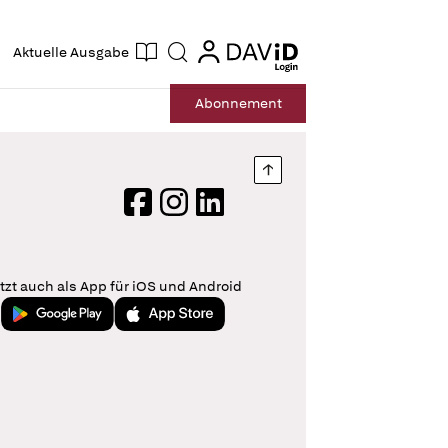
ogin
login
Aktuelle Ausgabe
Suche
Abo
nnement
Nach oben springen
Facebook
Instagram
LinkedIn
tzt auch als App für iOS und Android
Jetzt bei Google Play
Laden im App Store