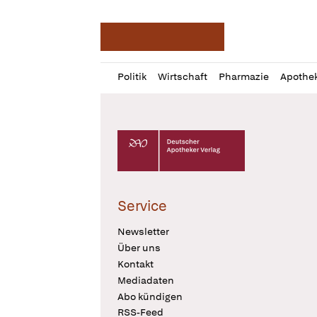
Deutsche Apotheker Ze
Profil
Daz
Politik
Wirtschaft
Pharmazie
Apothe
öffnen
Pur
Abo
öffnen
Deutscher Apotheker Verlag Logo
Service
Newsletter
Über uns
Kontakt
Mediadaten
Abo kündigen
RSS-Feed