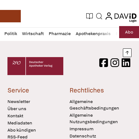
login
login
Aktuelle Ausgabe
Suche
Deutsche Apotheker Zeitung
Profil
Daz
Abo
Politik
Wirtschaft
Pharmazie
Apothekenpraxis
Recht
Sp
öffnen
Pur
Abo
öffnen
Nach
Deutscher Apotheker Verlag Logo
Facebook
Instagram
LinkedI
Service
Rechtliches
Newsletter
Allgemeine
Geschäftsbedingungen
Über uns
Allgemeine
Kontakt
Nutzungsbedingungen
Mediadaten
Impressum
Abo kündigen
Datenschutz
RSS-Feed