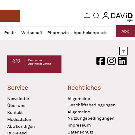
login
login
Aktuelle Ausgabe
Suche
Deutsche Apotheker Zeitung
Profil
Daz
Abo
Politik
Wirtschaft
Pharmazie
Apothekenpraxis
Recht
Sp
öffnen
Pur
Abo
öffnen
Nach
Deutscher Apotheker Verlag Logo
Facebook
Instagram
LinkedI
Service
Rechtliches
Newsletter
Allgemeine
Geschäftsbedingungen
Über uns
Allgemeine
Kontakt
Nutzungsbedingungen
Mediadaten
Impressum
Abo kündigen
Datenschutz
RSS-Feed