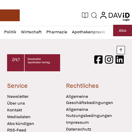
login
login
Aktuelle Ausgabe
Suche
Deutsche Apotheker Zeitung
Profil
Daz
Abo
Politik
Wirtschaft
Pharmazie
Apothekenpraxis
Recht
Sp
öffnen
Pur
Abo
öffnen
Nach
Deutscher Apotheker Verlag Logo
Facebook
Instagram
LinkedI
Service
Rechtliches
Newsletter
Allgemeine
Geschäftsbedingungen
Über uns
Allgemeine
Kontakt
Nutzungsbedingungen
Mediadaten
Impressum
Abo kündigen
Datenschutz
RSS-Feed