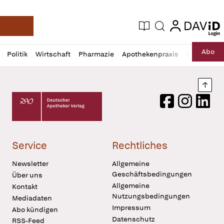
login
login
Aktuelle Ausgabe
Suche
Deutsche Apotheker Zeitung
Profil
Daz
Abo
Politik
Wirtschaft
Pharmazie
Apothekenpraxis
Recht
Sp
öffnen
Pur
Abo
öffnen
Nach
Deutscher Apotheker Verlag Logo
Facebook
Instagram
LinkedI
Service
Rechtliches
Newsletter
Allgemeine
Geschäftsbedingungen
Über uns
Allgemeine
Kontakt
Nutzungsbedingungen
Mediadaten
Impressum
Abo kündigen
Datenschutz
RSS-Feed