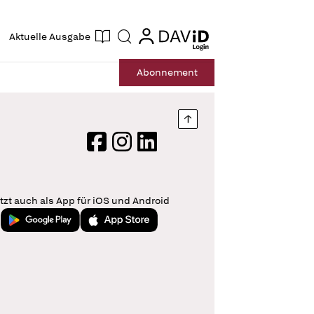
ogin
login
Aktuelle Ausgabe
Suche
Abo
nnement
Nach oben springen
Facebook
Instagram
LinkedIn
tzt auch als App für iOS und Android
Jetzt bei Google Play
Laden im App Store