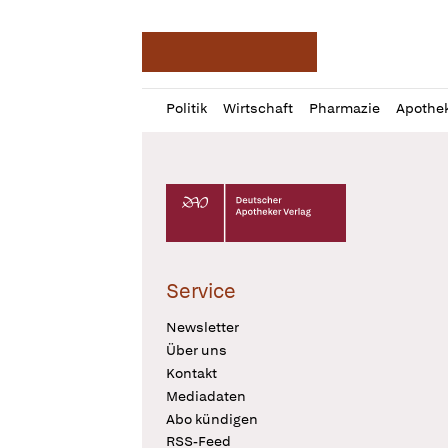
Deutsche Apotheker Ze
Profil
Daz
Politik
Wirtschaft
Pharmazie
Apothe
öffnen
Pur
Abo
öffnen
Deutscher Apotheker Verlag Logo
Service
Newsletter
Über uns
Kontakt
Mediadaten
Abo kündigen
RSS-Feed