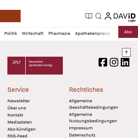
login
login
Aktuelle Ausgabe
Suche
Deutsche Apotheker Zeitung
Profil
Daz
Abo
Politik
Wirtschaft
Pharmazie
Apothekenpraxis
Recht
Sp
öffnen
Pur
Abo
öffnen
Nach
Deutscher Apotheker Verlag Logo
Facebook
Instagram
LinkedI
Service
Rechtliches
Newsletter
Allgemeine
Geschäftsbedingungen
Über uns
Allgemeine
Kontakt
Nutzungsbedingungen
Mediadaten
Impressum
Abo kündigen
Datenschutz
RSS-Feed