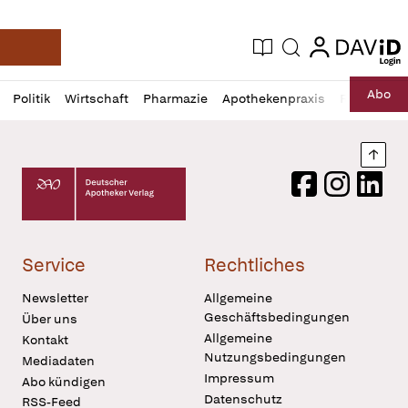
login
login
Aktuelle Ausgabe
Suche
Deutsche Apotheker Zeitung
Profil
Daz
Abo
Politik
Wirtschaft
Pharmazie
Apothekenpraxis
Recht
Sp
öffnen
Pur
Abo
öffnen
Nach
Deutscher Apotheker Verlag Logo
Facebook
Instagram
LinkedI
Service
Rechtliches
Newsletter
Allgemeine
Geschäftsbedingungen
Über uns
Allgemeine
Kontakt
Nutzungsbedingungen
Mediadaten
Impressum
Abo kündigen
Datenschutz
RSS-Feed