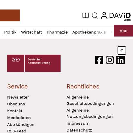
login
login
Aktuelle Ausgabe
Suche
Deutsche Apotheker Zeitung
Profil
Daz
Abo
Politik
Wirtschaft
Pharmazie
Apothekenpraxis
Recht
Sp
öffnen
Pur
Abo
öffnen
Nach
Deutscher Apotheker Verlag Logo
Facebook
Instagram
LinkedI
Service
Rechtliches
Newsletter
Allgemeine
Geschäftsbedingungen
Über uns
Allgemeine
Kontakt
Nutzungsbedingungen
Mediadaten
Impressum
Abo kündigen
Datenschutz
RSS-Feed