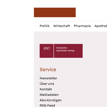
Deutsche Apotheker Ze
Profil
Daz
Politik
Wirtschaft
Pharmazie
Apothe
öffnen
Pur
Abo
öffnen
Deutscher Apotheker Verlag Logo
Service
Newsletter
Über uns
Kontakt
Mediadaten
Abo kündigen
RSS-Feed