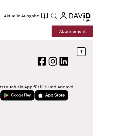
ogin
login
Aktuelle Ausgabe
Suche
Abo
nnement
Nach oben springen
Facebook
Instagram
LinkedIn
tzt auch als App für iOS und Android
Jetzt bei Google Play
Laden im App Store