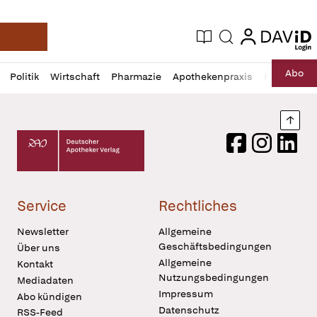
login
login
Aktuelle Ausgabe
Suche
Deutsche Apotheker Zeitung
Profil
Daz
Abo
Politik
Wirtschaft
Pharmazie
Apothekenpraxis
Recht
Sp
öffnen
Pur
Abo
öffnen
Nach
Deutscher Apotheker Verlag Logo
Facebook
Instagram
LinkedI
Service
Rechtliches
Newsletter
Allgemeine
Geschäftsbedingungen
Über uns
Allgemeine
Kontakt
Nutzungsbedingungen
Mediadaten
Impressum
Abo kündigen
Datenschutz
RSS-Feed