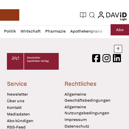
login
login
Aktuelle Ausgabe
Suche
Deutsche Apotheker Zeitung
Profil
Daz
Abo
Politik
Wirtschaft
Pharmazie
Apothekenpraxis
Recht
Sp
öffnen
Pur
Abo
öffnen
Nach
Deutscher Apotheker Verlag Logo
Facebook
Instagram
LinkedI
Service
Rechtliches
Newsletter
Allgemeine
Geschäftsbedingungen
Über uns
Allgemeine
Kontakt
Nutzungsbedingungen
Mediadaten
Impressum
Abo kündigen
Datenschutz
RSS-Feed