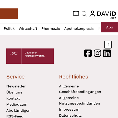
login
login
Aktuelle Ausgabe
Suche
Deutsche Apotheker Zeitung
Profil
Daz
Abo
Politik
Wirtschaft
Pharmazie
Apothekenpraxis
Recht
Sp
öffnen
Pur
Abo
öffnen
Nach
Deutscher Apotheker Verlag Logo
Facebook
Instagram
LinkedI
Service
Rechtliches
Newsletter
Allgemeine
Geschäftsbedingungen
Über uns
Allgemeine
Kontakt
Nutzungsbedingungen
Mediadaten
Impressum
Abo kündigen
Datenschutz
RSS-Feed