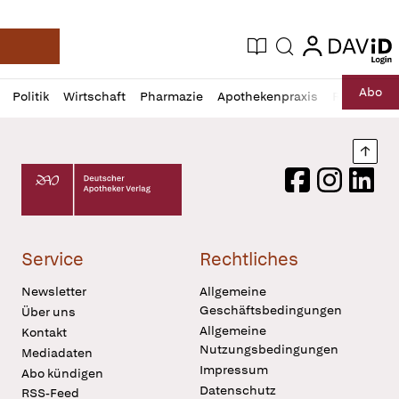
login
login
Aktuelle Ausgabe
Suche
Deutsche Apotheker Zeitung
Profil
Daz
Abo
Politik
Wirtschaft
Pharmazie
Apothekenpraxis
Recht
Sp
öffnen
Pur
Abo
öffnen
Nach
Deutscher Apotheker Verlag Logo
Facebook
Instagram
LinkedI
Service
Rechtliches
Newsletter
Allgemeine
Geschäftsbedingungen
Über uns
Allgemeine
Kontakt
Nutzungsbedingungen
Mediadaten
Impressum
Abo kündigen
Datenschutz
RSS-Feed