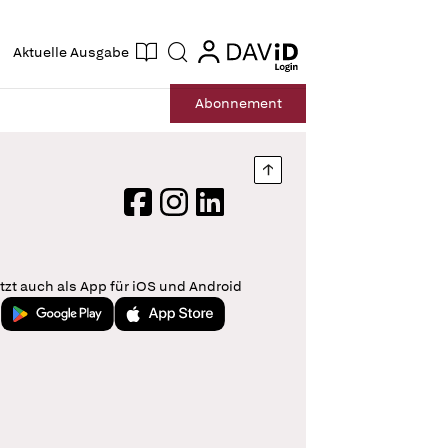
ogin
login
Aktuelle Ausgabe
Suche
Abo
nnement
Nach oben springen
Facebook
Instagram
LinkedIn
tzt auch als App für iOS und Android
Jetzt bei Google Play
Laden im App Store