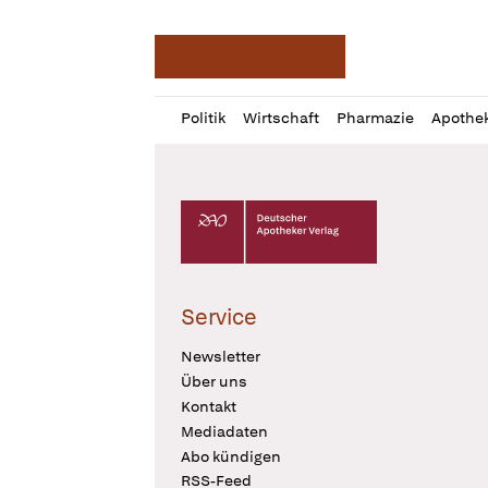
Deutsche Apotheker Ze
Profil
Daz
Politik
Wirtschaft
Pharmazie
Apothe
öffnen
Pur
Abo
öffnen
Deutscher Apotheker Verlag Logo
Service
Newsletter
Über uns
Kontakt
Mediadaten
Abo kündigen
RSS-Feed