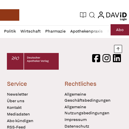
login
login
Aktuelle Ausgabe
Suche
Deutsche Apotheker Zeitung
Profil
Daz
Abo
Politik
Wirtschaft
Pharmazie
Apothekenpraxis
Recht
Sp
öffnen
Pur
Abo
öffnen
Nach
Deutscher Apotheker Verlag Logo
Facebook
Instagram
LinkedI
Service
Rechtliches
Newsletter
Allgemeine
Geschäftsbedingungen
Über uns
Allgemeine
Kontakt
Nutzungsbedingungen
Mediadaten
Impressum
Abo kündigen
Datenschutz
RSS-Feed