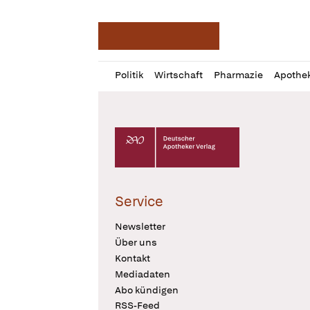
Deutsche Apotheker Ze
Profil
Daz
Politik
Wirtschaft
Pharmazie
Apothe
öffnen
Pur
Abo
öffnen
Deutscher Apotheker Verlag Logo
Service
Newsletter
Über uns
Kontakt
Mediadaten
Abo kündigen
RSS-Feed