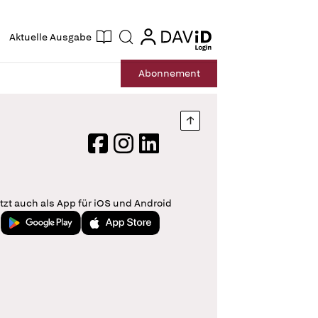
ogin
login
Aktuelle Ausgabe
Suche
Abo
nnement
Nach oben springen
Facebook
Instagram
LinkedIn
tzt auch als App für iOS und Android
Jetzt bei Google Play
Laden im App Store