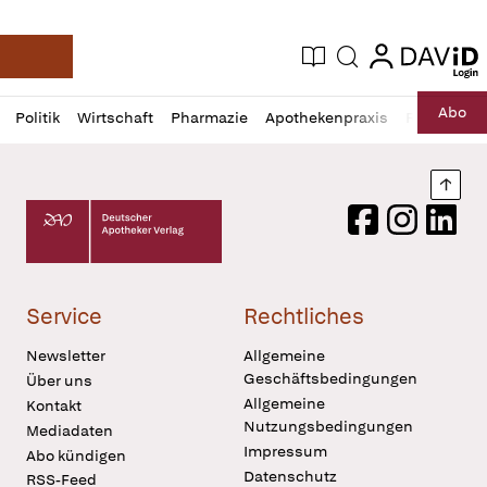
login
login
Aktuelle Ausgabe
Suche
Deutsche Apotheker Zeitung
Profil
Daz
Abo
Politik
Wirtschaft
Pharmazie
Apothekenpraxis
Recht
Sp
öffnen
Pur
Abo
öffnen
Nach
Deutscher Apotheker Verlag Logo
Facebook
Instagram
LinkedI
Service
Rechtliches
Newsletter
Allgemeine
Geschäftsbedingungen
Über uns
Allgemeine
Kontakt
Nutzungsbedingungen
Mediadaten
Impressum
Abo kündigen
Datenschutz
RSS-Feed